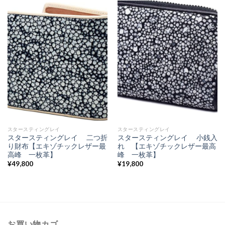
スタースティングレイ
スタースティングレイ
スタースティングレイ 二つ折
スタースティングレイ 小銭入
り財布【エキゾチックレザー最
れ 【エキゾチックレザー最高
高峰 一枚革】
峰 一枚革】
¥
49,800
¥
19,800
お買い物カゴ