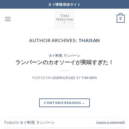
Skip
タイ情報発信サイト
to
content
0
AUTHOR ARCHIVES:
THAISAN
タイ料理
,
ランパーン
ランパーンのカオソーイが美味すぎた！
POSTED ON
2022年6月16日
BY
THAISAN
CONTINUE READING
→
Posted in
タイ料理
,
ランパーン
Leave a comment